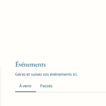
Accueil
Blog
Profession
À propos
B
Événements
Gérez et suivez vos événements ici.
À venir
Passés