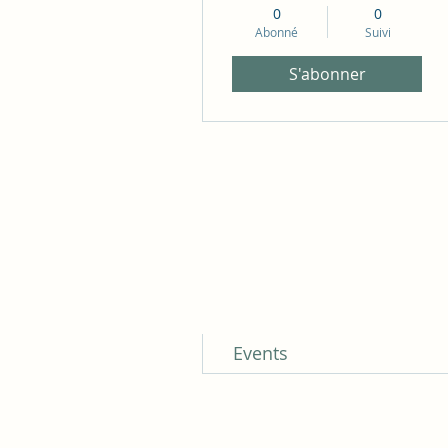
0
0
Abonné
Suivi
S'abonner
Profil
Commentaires du blog
Mentions J'aime du blog
Commentaires du forum
Posts du forum
Events