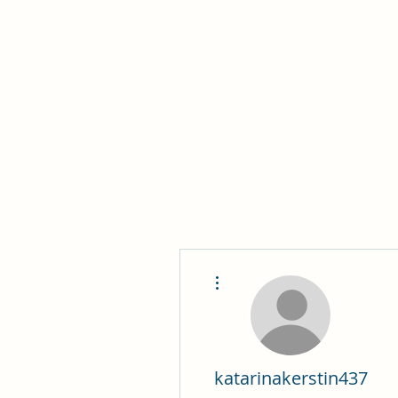
Philomène Milolo
Plus d'actions
katarinakerstin437