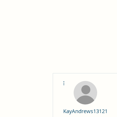
Philomène Milolo
Plus d'actions
KayAndrews13121