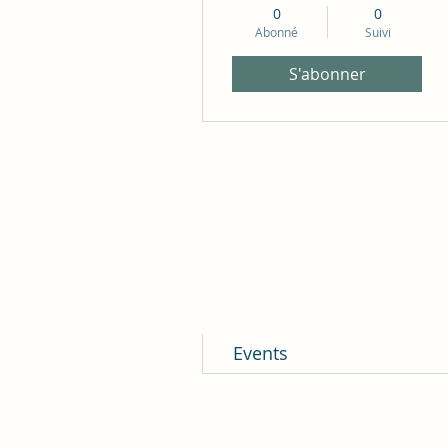
0
0
Abonné
Suivi
S'abonner
Profil
Commentaires du blog
Mentions J'aime du blog
Commentaires du forum
Posts du forum
Events