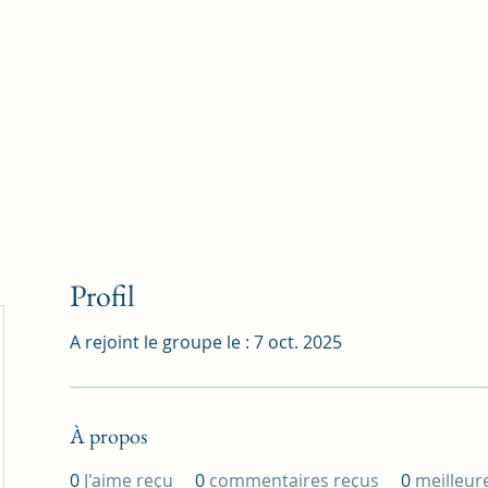
Accueil
Blog
Profession
À propos
B
Profil
A rejoint le groupe le : 7 oct. 2025
À propos
0
J'aime reçu
0
commentaires reçus
0
meilleur