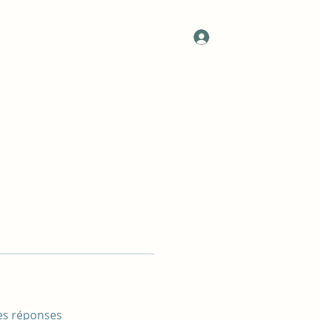
lank
Plus
Se connecter
philomilolo@gmail.com
es réponses