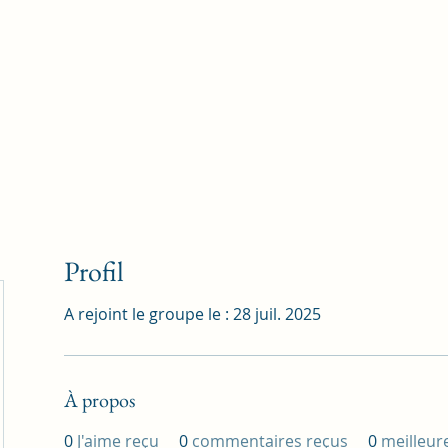
Accueil
Blog
Profession
À propos
B
Profil
A rejoint le groupe le : 28 juil. 2025
À propos
0
J'aime reçu
0
commentaires reçus
0
meilleur