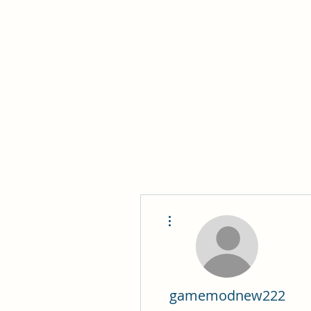
Philomène Milolo
Plus d'actions
gamemodnew222