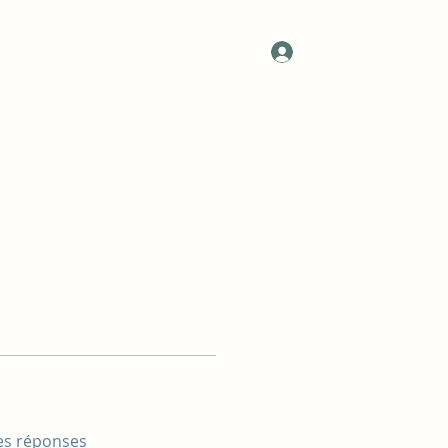
lank
Plus
Se connecter
philomilolo@gmail.com
es réponses