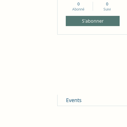
0
0
Abonné
Suivi
S'abonner
Profil
Commentaires du blog
Mentions J'aime du blog
Commentaires du forum
Posts du forum
Events